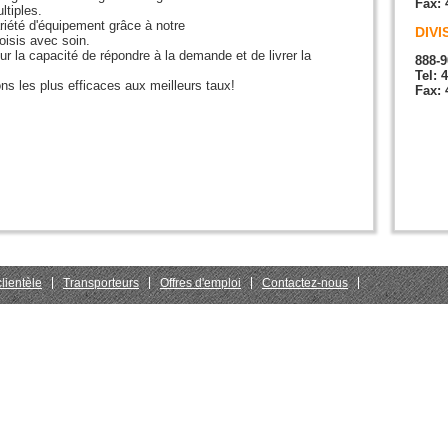
Fax: 
ltiples.
iété d'équipement grâce à notre
DIVI
oisis avec soin.
r la capacité de répondre à la demande et de livrer la
888-9
Tel: 
ns les plus efficaces aux meilleurs taux!
Fax: 
lientèle
Transporteurs
Offres d'emploi
Contactez-nous