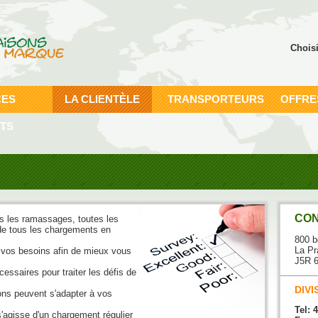
Chois
CES
LA CLIENTÈLE
TRANSPORTEURS
OFFRE
TS
CON
s les ramassages, toutes les
 de tous les chargements en
800 b
La Pr
vos besoins afin de mieux vous
J5R 
ssaires pour traiter les défis de
DIVI
ons peuvent s'adapter à vos
Tel: 
'agisse d'un chargement régulier