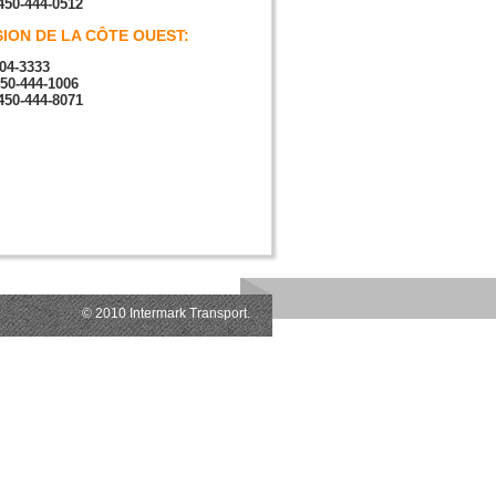
450-444-0512
SION DE LA CÔTE OUEST:
04-3333
450-444-1006
450-444-8071
© 2010 Intermark Transport.