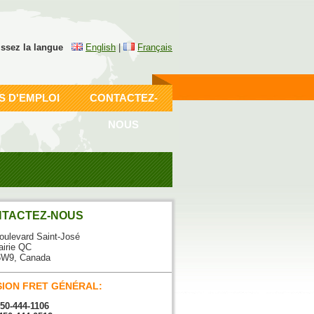
issez la langue
English
|
Français
S D'EMPLOI
CONTACTEZ-
NOUS
TACTEZ-NOUS
oulevard Saint-José
airie QC
6W9, Canada
SION FRET GÉNÉRAL:
450-444-1106